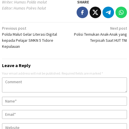
Writer: Humas Polda malut
SHARE
Editor: Humas Polres halut
Post
Previous post
Next post
Polda Malut Gelar Literasi Digital
Polisi Temukan Anak-Anak yang
navigation
kepada Pelajar SMKN 5 Tidore
Terpisah Saat HUT TNI
Kepulauan
Leave a Reply
Your email address will not be published.
Required fields are marked
*