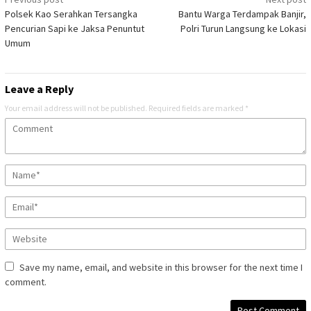
Post
Polsek Kao Serahkan Tersangka
Bantu Warga Terdampak Banjir,
navigation
Pencurian Sapi ke Jaksa Penuntut
Polri Turun Langsung ke Lokasi
Umum
Leave a Reply
Your email address will not be published.
Required fields are marked
*
Save my name, email, and website in this browser for the next time I
comment.