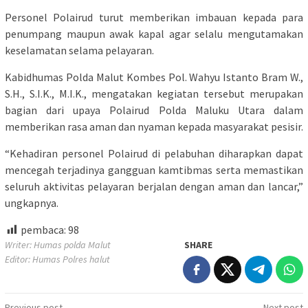
Personel Polairud turut memberikan imbauan kepada para
penumpang maupun awak kapal agar selalu mengutamakan
keselamatan selama pelayaran.
Kabidhumas Polda Malut Kombes Pol. Wahyu Istanto Bram W.,
S.H., S.I.K., M.I.K., mengatakan kegiatan tersebut merupakan
bagian dari upaya Polairud Polda Maluku Utara dalam
memberikan rasa aman dan nyaman kepada masyarakat pesisir.
“Kehadiran personel Polairud di pelabuhan diharapkan dapat
mencegah terjadinya gangguan kamtibmas serta memastikan
seluruh aktivitas pelayaran berjalan dengan aman dan lancar,”
ungkapnya.
pembaca:
98
Writer: Humas polda Malut
SHARE
Editor: Humas Polres halut
Previous post
Next post