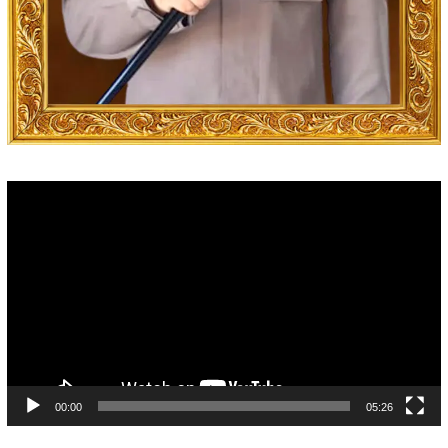
Video
Player
00:00
05:26