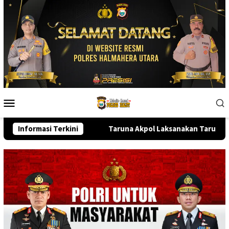
Skip
to
content
Mobile
Menu
 Sulut
Informasi Terkini
Taruna Akpol Laksanakan Taruna Bhakti di Sekola