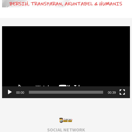
Video
Player
00:00
00:39
SOCIAL NETWORK