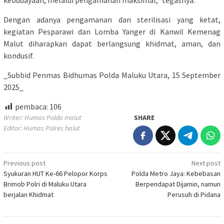
kebudayaan, melalui pengamanan maksimal,” tegasnya.
Dengan adanya pengamanan dan sterilisasi yang ketat,
kegiatan Pesparawi dan Lomba Yanger di Kanwil Kemenag
Malut diharapkan dapat berlangsung khidmat, aman, dan
kondusif.
_Subbid Penmas Bidhumas Polda Maluku Utara, 15 September
2025_
pembaca:
106
Writer: Humas Polda malut
SHARE
Editor: Humas Polres halut
Post
Previous post
Next post
Syukuran HUT Ke-66 Pelopor Korps
Polda Metro Jaya: Kebebasan
navigation
Brimob Polri di Maluku Utara
Berpendapat Dijamin, namun
berjalan Khidmat
Perusuh di Pidana