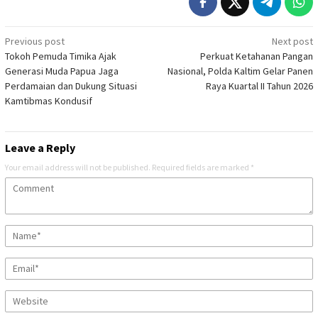
Post
Previous post
Next post
Tokoh Pemuda Timika Ajak
Perkuat Ketahanan Pangan
navigation
Generasi Muda Papua Jaga
Nasional, Polda Kaltim Gelar Panen
Perdamaian dan Dukung Situasi
Raya Kuartal II Tahun 2026
Kamtibmas Kondusif
Leave a Reply
Your email address will not be published.
Required fields are marked
*