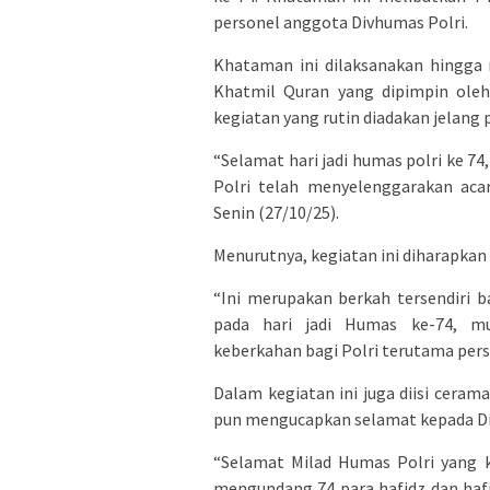
personel anggota Divhumas Polri.
Khataman ini dilaksanakan hingga 
Khatmil Quran yang dipimpin oleh 
kegiatan yang rutin diadakan jelang p
“Selamat hari jadi humas polri ke 7
Polri telah menyelenggarakan aca
Senin (27/10/25).
Menurutnya, kegiatan ini diharapkan 
“Ini merupakan berkah tersendiri b
pada hari jadi Humas ke-74, m
keberkahan bagi Polri terutama perso
Dalam kegiatan ini juga diisi ceram
pun mengucapkan selamat kepada Divi
“Selamat Milad Humas Polri yang k
mengundang 74 para hafidz dan haf