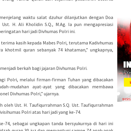
menjelang waktu salat dzuhur dilanjutkan dengan Doa
Ust. H. Ali Kholidin S.Q., M.Ag. Ia pun mengapresiasi
eringatan hari jadi Divhumas Polri ini.
4, terima kasih kepada Mabes Polri, terutama Kadivhumas
ra khotmil quran sebanyak 74 khataman,” ungkapnya,
menjadi berkah bagi jajaran Divhumas Polri.
agi Polri, melalui firman-firman Tuhan yang dibacakan
udah-mudahan ayat-ayat yang dibacakan membawa
nel Divhumas Polri,” ujarnya.
ah oleh Ust. H. Taufiqurrahman S.Q. Ust. Taufiqurrahman
sihumas Polri atas hari jadi yang ke-74.
e-74, sebagai ungkapan tanda bersyukurnya di hari ini
idzah quran 30 juz dan menyantuni sampe 74 anak-anak