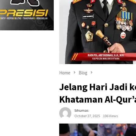
Home
Blog
Jelang Hari Jadi k
Khataman Al-Qur’
Sihumas
October 27, 2025
106 Views