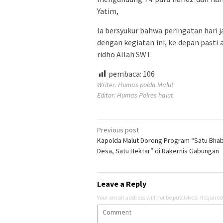
Yatim,
Ia bersyukur bahwa peringatan hari ja
dengan kegiatan ini, ke depan pas
ridho Allah SWT.
pembaca:
106
Writer: Humas polda Malut
Editor: Humas Polres halut
Post
Previous post
Kapolda Malut Dorong Program “Satu Bhab
navigation
Desa, Satu Hektar” di Rakernis Gabungan
Leave a Reply
Your email address will not be published.
Required