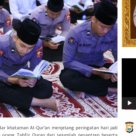
Video
Player
lar khataman Al-Qur’an menjelang peringatan hari jadi
 orang Tahfiz Quran dari sejumlah pesantren beserta