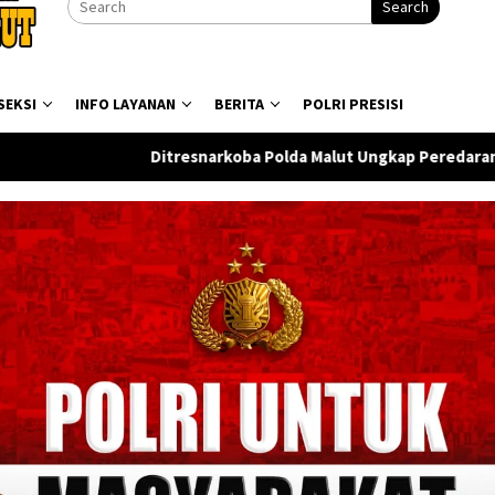
Search
SEKSI
INFO LAYANAN
BERITA
POLRI PRESISI
narkoba Polda Malut Ungkap Peredaran Sabu di Halmahera Teng