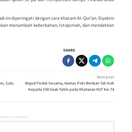
di ini diperingati dengan cara khatam Al-Qur’an. Diyakini
ti akan menambah keberkahan, Istiqomah, dan mendatkan
SHARE
Next post
in, Satu
Wujud Peduli Sesama, Humas Polri Berikan Tali Asih
Kepada 100 Anak Yatim pada Khatanan HUT Ke-74
 fields are marked
*