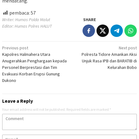
mendatang.
pembaca:
57
Writer: Humas Polda Malut
SHARE
Editor: Humas Polres HALUT
Post
Previous post
Next post
Kapolres Halmahera Utara
Polresta Tidore Amankan Aksi
navigation
Anugerahkan Penghargaan kepada
Unjuk Rasa IPB dan BARATIB di
Personel Berprestasi dan Tim
Kelurahan Bobo
Evakuasi Korban Erupsi Gunung
Dukono
Leave a Reply
Your email address will not be published.
Required fields are marked
*