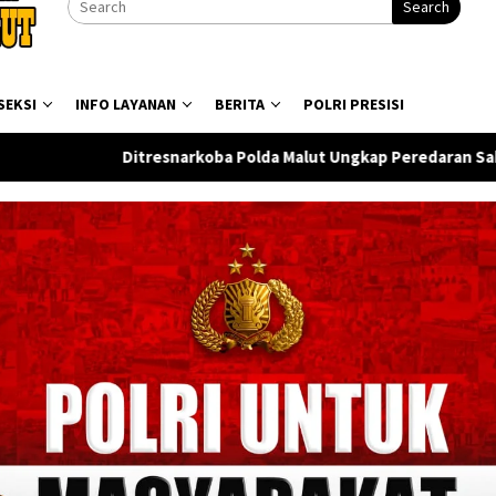
Search
SEKSI
INFO LAYANAN
BERITA
POLRI PRESISI
Malut Ungkap Peredaran Sabu di Halmahera Tengah, Satu Penge