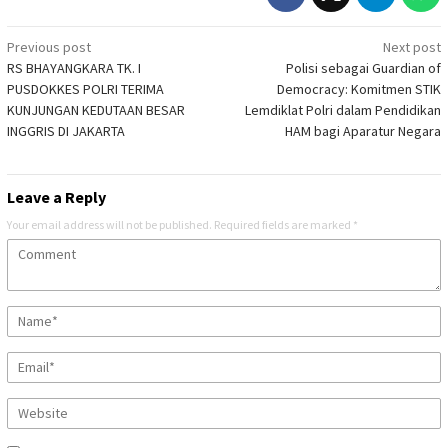
Post
Previous post
Next post
RS BHAYANGKARA TK. I
Polisi sebagai Guardian of
navigation
PUSDOKKES POLRI TERIMA
Democracy: Komitmen STIK
KUNJUNGAN KEDUTAAN BESAR
Lemdiklat Polri dalam Pendidikan
INGGRIS DI JAKARTA
HAM bagi Aparatur Negara
Leave a Reply
Your email address will not be published.
Required fields are marked
*